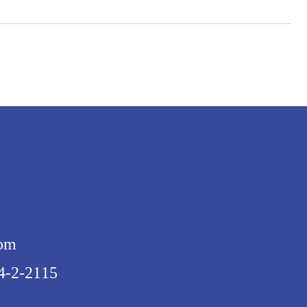
om
-2115